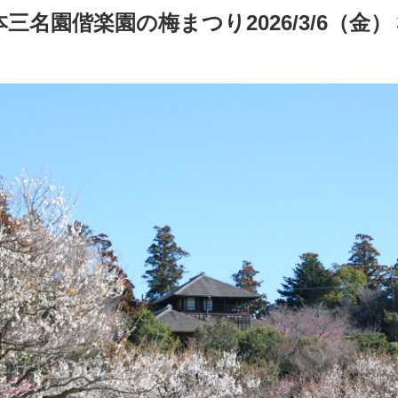
三名園偕楽園の梅まつり2026/3/6（金）３