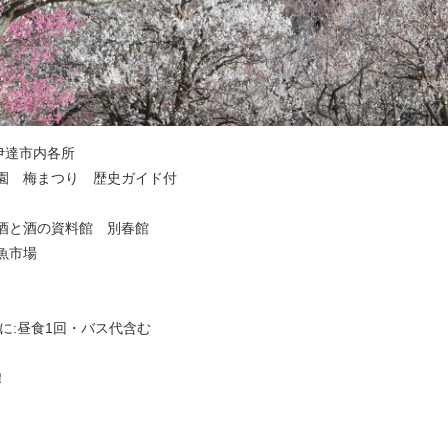
・伊達市内各所
楽園 梅まつり 歴史ガイド付
内
梅酒と酒の資料館 別春館
魚市場
金に:昼食1回・バス代含む
！