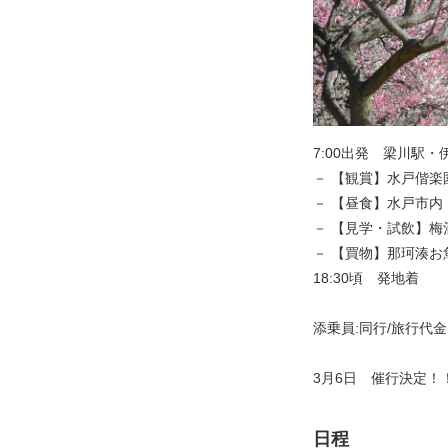
7:00出発 梁川駅
－ 【観賞】水戸偕
－ 【昼食】水戸市
－ 【見学・試飲】
－ 【買物】那珂湊お
18:30頃 発地着
添乗員:同行/旅行代
3月6日 催行決定！
日程